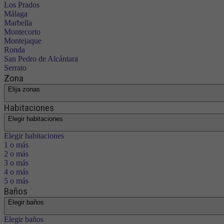
Los Prados
Málaga
Marbella
Montecorto
Montejaque
Ronda
San Pedro de Alcántara
Serrato
Zona
Elija zonas
Habitaciones
Elegir habitaciones
Elegir habitaciones
1 o más
2 o más
3 o más
4 o más
5 o más
Baños
Elegir baños
Elegir baños