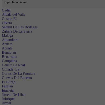
Elija ubicaciones
Cádiz
Alcala del Valle
Gastor, El
Olvera
Setenil De Las Bodegas
Zahara De La Sierra
Málaga
Alpandeire
Arriate
Atajate
Benaojan
Benarraba
Campillos
Cañete La Real
Cimada, La
Cortes De La Frontera
Cuevas Del Becerro
El Burgo
Farajan
Igualeja
Jimera De Libar
Jubrique
Juzcar