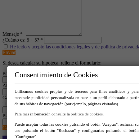
Mensaje *
¿Cuánto es: 5 + 5? *
He leído y acepto las condiciones legales y de política de privacid
Enviar
Si desea calcular su hipoteca, rellene el formulario:
Precio del inmueble *
Consentimiento de Cookies
€
Ahorro aportado
€
Utilizamos cookies propias y de terceros para fines analíticos y para
Gastos Añadidos
mostrarle publicidad personalizada en base a un perfil elaborado a partir
Tipo de interés *
de sus hábitos de navegación (por ejemplo, páginas visitadas).
%
Para más información consulte la
política de cookies
.
Plazo en años *
años
Puede aceptar todas las cookies pulsando el botón "Aceptar", rechazar su
Calcular
uso pulsando el botón "Rechazar" y configurarlas pulsando el botón
"Configurar".
Inicio