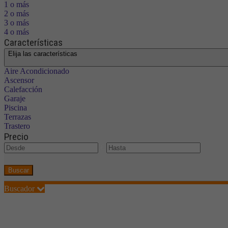
1 o más
2 o más
3 o más
4 o más
Características
Elija las características
Aire Acondicionado
Ascensor
Calefacción
Garaje
Piscina
Terrazas
Trastero
Precio
€
Buscar
Buscador