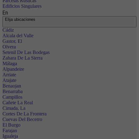
Parcelas Rústicas
Edificios Singulares
En
Elija ubicaciones
Cádiz
Alcala del Valle
Gastor, El
Olvera
Setenil De Las Bodegas
Zahara De La Sierra
Málaga
Alpandeire
Arriate
Atajate
Benaojan
Benarraba
Campillos
Cañete La Real
Cimada, La
Cortes De La Frontera
Cuevas Del Becerro
El Burgo
Farajan
Igualeja