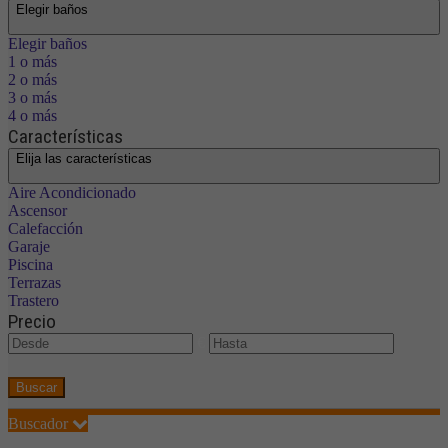
Elegir baños
Elegir baños
1 o más
2 o más
3 o más
4 o más
Características
Elija las características
Aire Acondicionado
Ascensor
Calefacción
Garaje
Piscina
Terrazas
Trastero
Precio
€
Buscar
Buscador