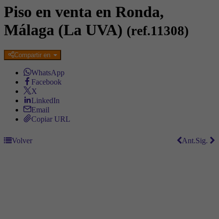
Piso en venta en Ronda,
Málaga (La UVA)
(ref.11308)
Compartir en
WhatsApp
Facebook
X
LinkedIn
Email
Copiar URL
Volver
Ant.
Sig.