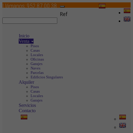
Llámanos:
952 87 00 38
Toggle
Ref
navigation
Inicio
Venta
Pisos
Casas
Locales
Oficinas
Garajes
Naves
Parcelas
Edificios Singulares
Alquiler
Pisos
Casas
Locales
Garajes
Servicios
Contacto