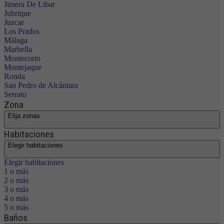
Jimera De Libar
Jubrique
Juzcar
Los Prados
Málaga
Marbella
Montecorto
Montejaque
Ronda
San Pedro de Alcántara
Serrato
Zona
Elija zonas
Habitaciones
Elegir habitaciones
Elegir habitaciones
1 o más
2 o más
3 o más
4 o más
5 o más
Baños