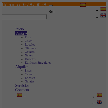
Llámanos:
952 87 00 38
Toggle
Ref
navigation
Inicio
Venta
Pisos
Casas
Locales
Oficinas
Garajes
Naves
Parcelas
Edificios Singulares
Alquiler
Pisos
Casas
Locales
Garajes
Servicios
Contacto