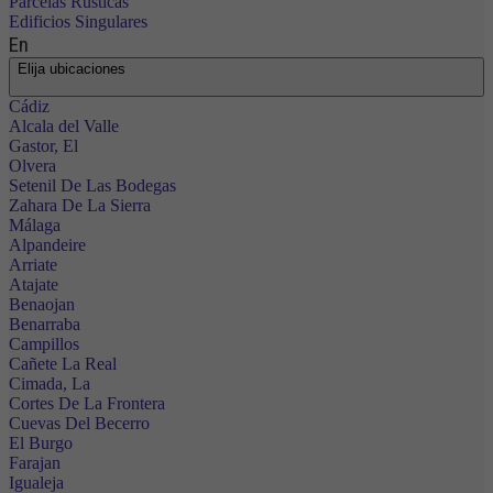
Parcelas Rústicas
Edificios Singulares
En
Elija ubicaciones
Cádiz
Alcala del Valle
Gastor, El
Olvera
Setenil De Las Bodegas
Zahara De La Sierra
Málaga
Alpandeire
Arriate
Atajate
Benaojan
Benarraba
Campillos
Cañete La Real
Cimada, La
Cortes De La Frontera
Cuevas Del Becerro
El Burgo
Farajan
Igualeja