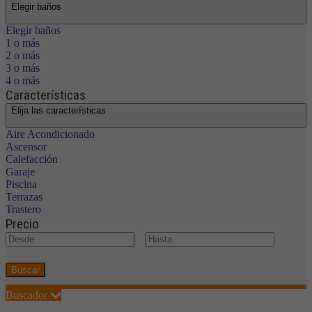
Elegir baños
Elegir baños
1 o más
2 o más
3 o más
4 o más
Características
Elija las características
Aire Acondicionado
Ascensor
Calefacción
Garaje
Piscina
Terrazas
Trastero
Precio
€
Buscar
Buscador