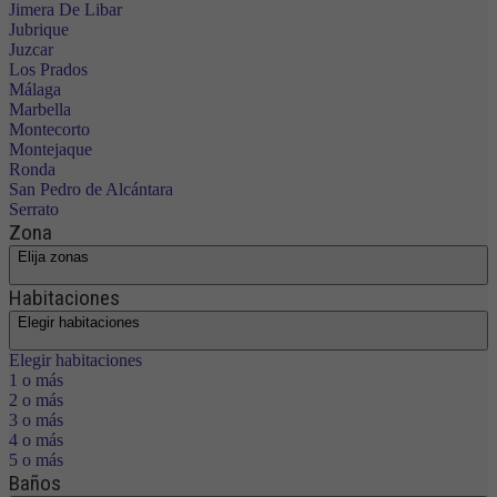
Jimera De Libar
Jubrique
Juzcar
Los Prados
Málaga
Marbella
Montecorto
Montejaque
Ronda
San Pedro de Alcántara
Serrato
Zona
Elija zonas
Habitaciones
Elegir habitaciones
Elegir habitaciones
1 o más
2 o más
3 o más
4 o más
5 o más
Baños