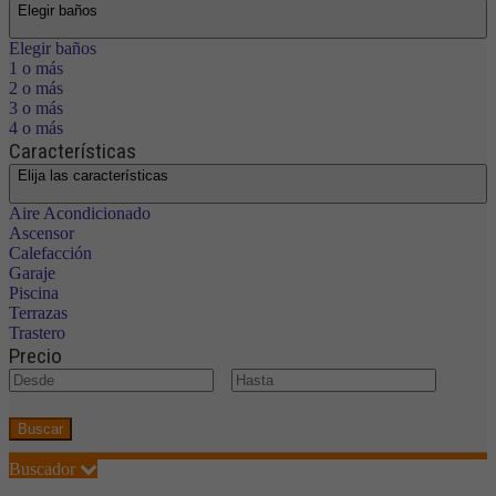
Elegir baños
Elegir baños
1 o más
2 o más
3 o más
4 o más
Características
Elija las características
Aire Acondicionado
Ascensor
Calefacción
Garaje
Piscina
Terrazas
Trastero
Precio
€
Buscar
Buscador