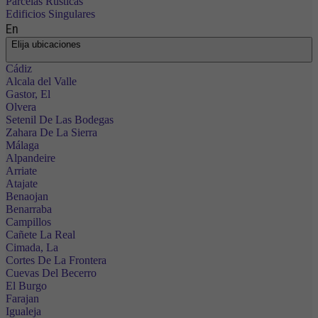
Parcelas Rústicas
Edificios Singulares
En
Elija ubicaciones
Cádiz
Alcala del Valle
Gastor, El
Olvera
Setenil De Las Bodegas
Zahara De La Sierra
Málaga
Alpandeire
Arriate
Atajate
Benaojan
Benarraba
Campillos
Cañete La Real
Cimada, La
Cortes De La Frontera
Cuevas Del Becerro
El Burgo
Farajan
Igualeja