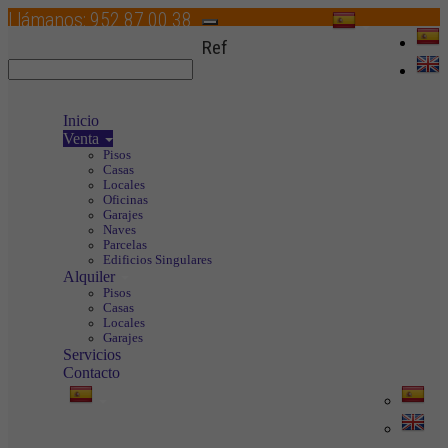
Llámanos:
952 87 00 38
Toggle
Ref
navigation
Inicio
Venta
Pisos
Casas
Locales
Oficinas
Garajes
Naves
Parcelas
Edificios Singulares
Alquiler
Pisos
Casas
Locales
Garajes
Servicios
Contacto