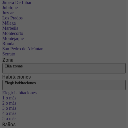
Jimera De Libar
Jubrique
Juzcar
Los Prados
Málaga
Marbella
Montecorto
Montejaque
Ronda
San Pedro de Alcántara
Serrato
Zona
Elija zonas
Habitaciones
Elegir habitaciones
Elegir habitaciones
1 o más
2 o más
3 o más
4 o más
5 o más
Baños