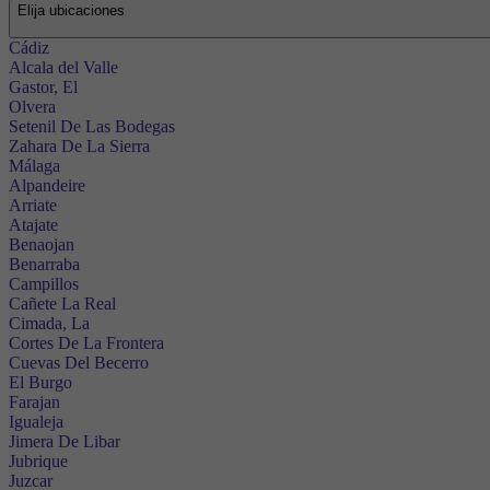
Elija ubicaciones
Cádiz
Alcala del Valle
Gastor, El
Olvera
Setenil De Las Bodegas
Zahara De La Sierra
Málaga
Alpandeire
Arriate
Atajate
Benaojan
Benarraba
Campillos
Cañete La Real
Cimada, La
Cortes De La Frontera
Cuevas Del Becerro
El Burgo
Farajan
Igualeja
Jimera De Libar
Jubrique
Juzcar