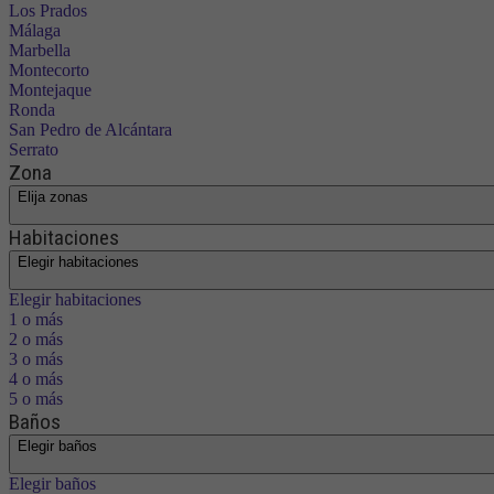
Los Prados
Málaga
Marbella
Montecorto
Montejaque
Ronda
San Pedro de Alcántara
Serrato
Zona
Elija zonas
Habitaciones
Elegir habitaciones
Elegir habitaciones
1 o más
2 o más
3 o más
4 o más
5 o más
Baños
Elegir baños
Elegir baños