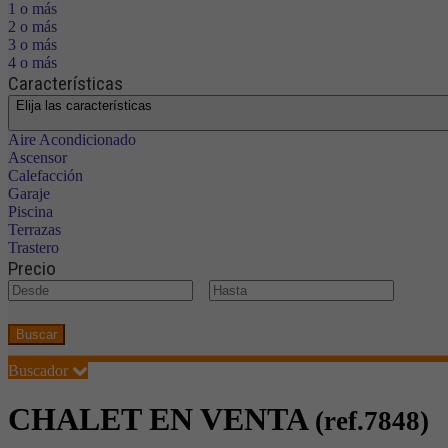
1 o más
2 o más
3 o más
4 o más
Características
Elija las características
Aire Acondicionado
Ascensor
Calefacción
Garaje
Piscina
Terrazas
Trastero
Precio
€
Buscar
Buscador
CHALET EN VENTA
(ref.7848)