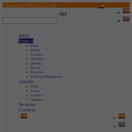
Llámanos:
952 87 00 38
Toggle
Ref
navigation
Inicio
Venta
Pisos
Casas
Locales
Oficinas
Garajes
Naves
Parcelas
Edificios Singulares
Alquiler
Pisos
Casas
Locales
Garajes
Servicios
Contacto