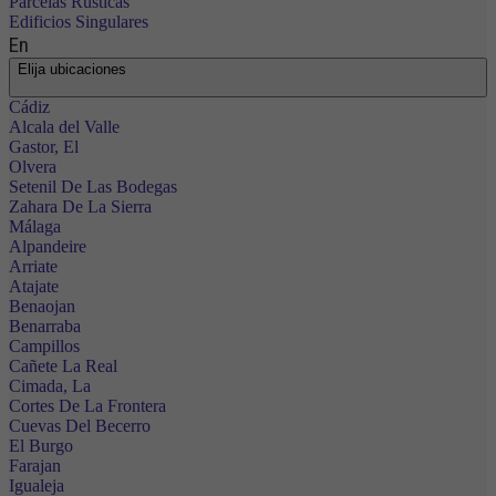
Parcelas Rústicas
Edificios Singulares
En
Elija ubicaciones
Cádiz
Alcala del Valle
Gastor, El
Olvera
Setenil De Las Bodegas
Zahara De La Sierra
Málaga
Alpandeire
Arriate
Atajate
Benaojan
Benarraba
Campillos
Cañete La Real
Cimada, La
Cortes De La Frontera
Cuevas Del Becerro
El Burgo
Farajan
Igualeja