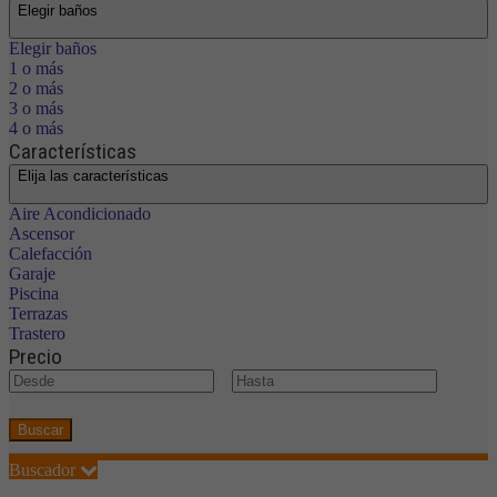
Elegir baños
Elegir baños
1 o más
2 o más
3 o más
4 o más
Características
Elija las características
Aire Acondicionado
Ascensor
Calefacción
Garaje
Piscina
Terrazas
Trastero
Precio
€
Buscar
Buscador