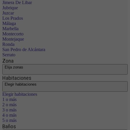
Jimera De Libar
Jubrique
Juzcar
Los Prados
Málaga
Marbella
Montecorto
Montejaque
Ronda
San Pedro de Alcántara
Serrato
Zona
Elija zonas
Habitaciones
Elegir habitaciones
Elegir habitaciones
1 o más
2 o más
3 o más
4 o más
5 o más
Baños