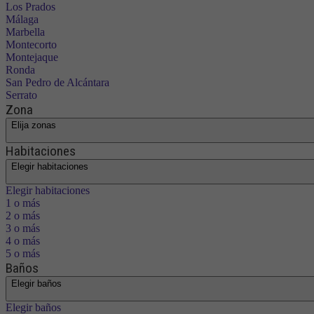
Los Prados
Málaga
Marbella
Montecorto
Montejaque
Ronda
San Pedro de Alcántara
Serrato
Zona
Elija zonas
Habitaciones
Elegir habitaciones
Elegir habitaciones
1 o más
2 o más
3 o más
4 o más
5 o más
Baños
Elegir baños
Elegir baños