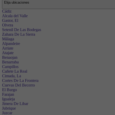
Elija ubicaciones
Cádiz
Alcala del Valle
Gastor, El
Olvera
Setenil De Las Bodegas
Zahara De La Sierra
Málaga
Alpandeire
Arriate
Atajate
Benaojan
Benarraba
Campillos
Cañete La Real
Cimada, La
Cortes De La Frontera
Cuevas Del Becerro
El Burgo
Farajan
Igualeja
Jimera De Libar
Jubrique
Juzcar