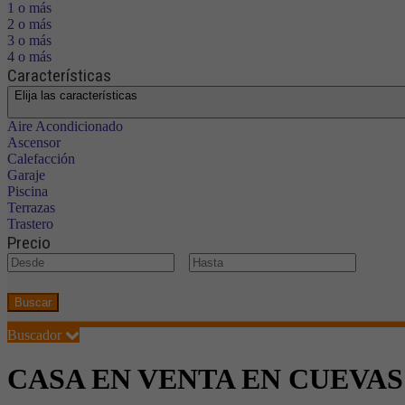
1 o más
2 o más
3 o más
4 o más
Características
Elija las características
Aire Acondicionado
Ascensor
Calefacción
Garaje
Piscina
Terrazas
Trastero
Precio
€
Buscar
Buscador
CASA EN VENTA EN CUEVA