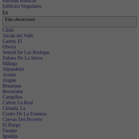
Parcelas Rústicas
Edificios Singulares
En
Elija ubicaciones
Cádiz
Alcala del Valle
Gastor, El
Olvera
Setenil De Las Bodegas
Zahara De La Sierra
Málaga
Alpandeire
Arriate
Atajate
Benaojan
Benarraba
Campillos
Cañete La Real
Cimada, La
Cortes De La Frontera
Cuevas Del Becerro
El Burgo
Farajan
Igualeja