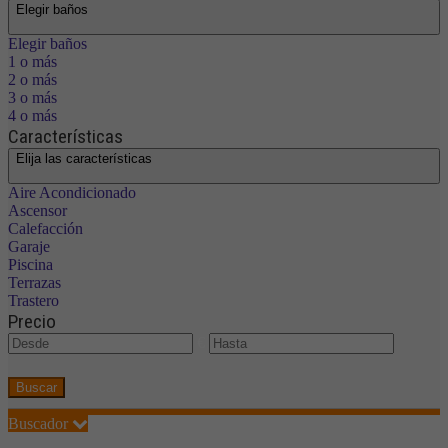
Elegir baños
Elegir baños
1 o más
2 o más
3 o más
4 o más
Características
Elija las características
Aire Acondicionado
Ascensor
Calefacción
Garaje
Piscina
Terrazas
Trastero
Precio
€
Buscar
Buscador