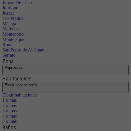
Jimera De Libar
Jubrique
Juzcar
Los Prados
Málaga
Marbella
Montecorto
Montejaque
Ronda
San Pedro de Alcántara
Serrato
Zona
Elija zonas
Habitaciones
Elegir habitaciones
Elegir habitaciones
1 o más
2 o más
3 o más
4 o más
5 o más
Baños