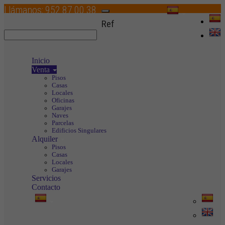
Llámanos:
952 87 00 38
Toggle
Ref
navigation
Inicio
Venta
Pisos
Casas
Locales
Oficinas
Garajes
Naves
Parcelas
Edificios Singulares
Alquiler
Pisos
Casas
Locales
Garajes
Servicios
Contacto