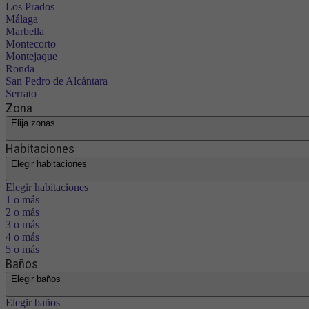
Los Prados
Málaga
Marbella
Montecorto
Montejaque
Ronda
San Pedro de Alcántara
Serrato
Zona
Elija zonas
Habitaciones
Elegir habitaciones
Elegir habitaciones
1 o más
2 o más
3 o más
4 o más
5 o más
Baños
Elegir baños
Elegir baños