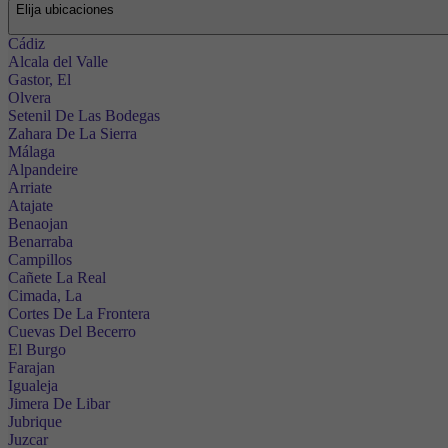
Elija ubicaciones
Cádiz
Alcala del Valle
Gastor, El
Olvera
Setenil De Las Bodegas
Zahara De La Sierra
Málaga
Alpandeire
Arriate
Atajate
Benaojan
Benarraba
Campillos
Cañete La Real
Cimada, La
Cortes De La Frontera
Cuevas Del Becerro
El Burgo
Farajan
Igualeja
Jimera De Libar
Jubrique
Juzcar