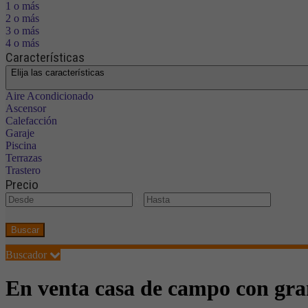
1 o más
2 o más
3 o más
4 o más
Características
Elija las características
Aire Acondicionado
Ascensor
Calefacción
Garaje
Piscina
Terrazas
Trastero
Precio
€
Buscar
Buscador
En venta casa de campo con gra