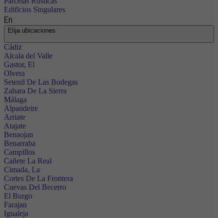
Parcelas Rústicas
Edificios Singulares
En
Elija ubicaciones
Cádiz
Alcala del Valle
Gastor, El
Olvera
Setenil De Las Bodegas
Zahara De La Sierra
Málaga
Alpandeire
Arriate
Atajate
Benaojan
Benarraba
Campillos
Cañete La Real
Cimada, La
Cortes De La Frontera
Cuevas Del Becerro
El Burgo
Farajan
Igualeja