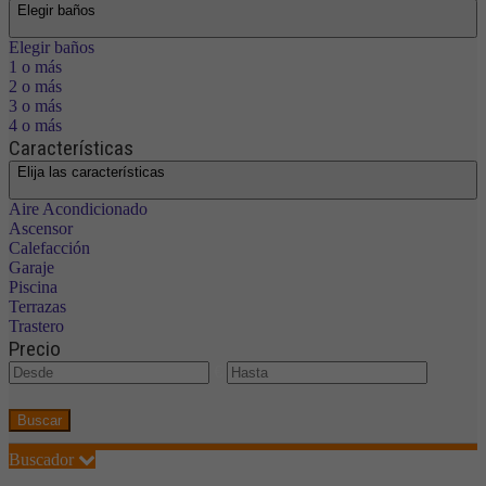
Elegir baños
Elegir baños
1 o más
2 o más
3 o más
4 o más
Características
Elija las características
Aire Acondicionado
Ascensor
Calefacción
Garaje
Piscina
Terrazas
Trastero
Precio
€
Buscar
Buscador