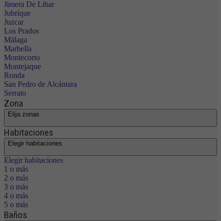
Jimera De Libar
Jubrique
Juzcar
Los Prados
Málaga
Marbella
Montecorto
Montejaque
Ronda
San Pedro de Alcántara
Serrato
Zona
Elija zonas
Habitaciones
Elegir habitaciones
Elegir habitaciones
1 o más
2 o más
3 o más
4 o más
5 o más
Baños