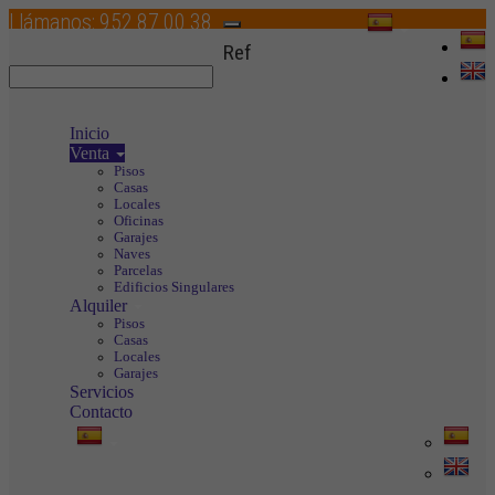
Llámanos:
952 87 00 38
Toggle
Ref
navigation
Inicio
Venta
Pisos
Casas
Locales
Oficinas
Garajes
Naves
Parcelas
Edificios Singulares
Alquiler
Pisos
Casas
Locales
Garajes
Servicios
Contacto