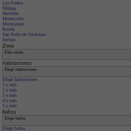
Los Prados
Málaga
Marbella
Montecorto
Montejaque
Ronda
San Pedro de Alcántara
Serrato
Zona
Elija zonas
Habitaciones
Elegir habitaciones
Elegir habitaciones
1 o más
2 o más
3 o más
4 o más
5 o más
Baños
Elegir baños
Elegir baños