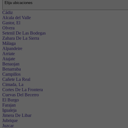
Elija ubicaciones
Cádiz
Alcala del Valle
Gastor, El
Olvera
Setenil De Las Bodegas
Zahara De La Sierra
Málaga
Alpandeire
Arriate
Atajate
Benaojan
Benarraba
Campillos
Cañete La Real
Cimada, La
Cortes De La Frontera
Cuevas Del Becerro
El Burgo
Farajan
Igualeja
Jimera De Libar
Jubrique
Juzcar