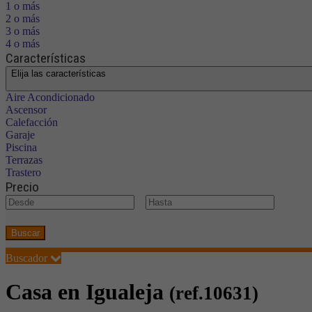
1 o más
2 o más
3 o más
4 o más
Características
Elija las características
Aire Acondicionado
Ascensor
Calefacción
Garaje
Piscina
Terrazas
Trastero
Precio
€
Buscar
Buscador
Casa en Igualeja
(ref.10631)