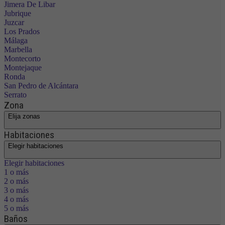
Jimera De Libar
Jubrique
Juzcar
Los Prados
Málaga
Marbella
Montecorto
Montejaque
Ronda
San Pedro de Alcántara
Serrato
Zona
Elija zonas
Habitaciones
Elegir habitaciones
Elegir habitaciones
1 o más
2 o más
3 o más
4 o más
5 o más
Baños