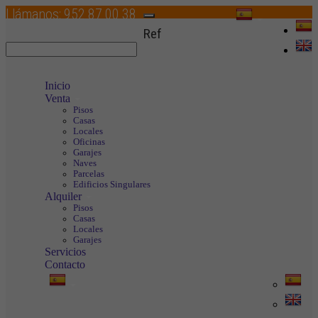
Llámanos:
952 87 00 38
Toggle
Ref
navigation
Inicio
Venta
Pisos
Casas
Locales
Oficinas
Garajes
Naves
Parcelas
Edificios Singulares
Alquiler
Pisos
Casas
Locales
Garajes
Servicios
Contacto