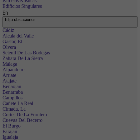
Parcelas Rústicas
Edificios Singulares
En
Elija ubicaciones
Cádiz
Alcala del Valle
Gastor, El
Olvera
Setenil De Las Bodegas
Zahara De La Sierra
Málaga
Alpandeire
Arriate
Atajate
Benaojan
Benarraba
Campillos
Cañete La Real
Cimada, La
Cortes De La Frontera
Cuevas Del Becerro
El Burgo
Farajan
Igualeja