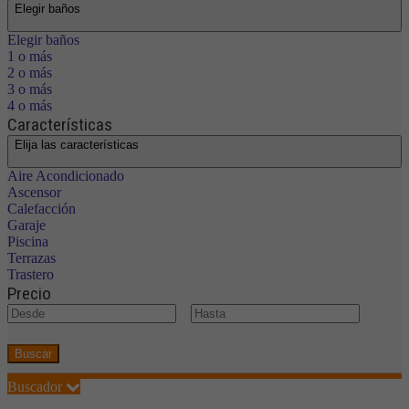
Elegir baños
Elegir baños
1 o más
2 o más
3 o más
4 o más
Características
Elija las características
Aire Acondicionado
Ascensor
Calefacción
Garaje
Piscina
Terrazas
Trastero
Precio
€
Buscar
Buscador