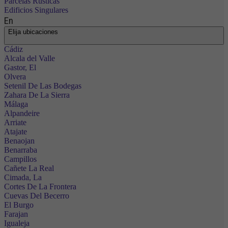
Parcelas Rústicas
Edificios Singulares
En
Elija ubicaciones
Cádiz
Alcala del Valle
Gastor, El
Olvera
Setenil De Las Bodegas
Zahara De La Sierra
Málaga
Alpandeire
Arriate
Atajate
Benaojan
Benarraba
Campillos
Cañete La Real
Cimada, La
Cortes De La Frontera
Cuevas Del Becerro
El Burgo
Farajan
Igualeja