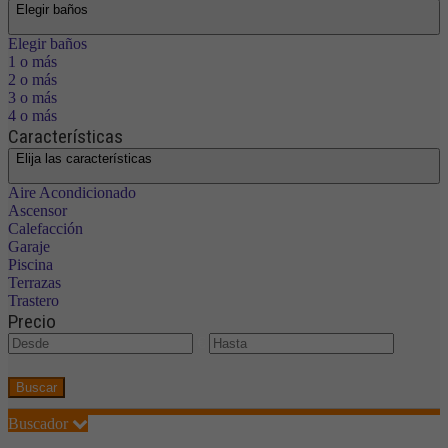
Elegir baños
Elegir baños
1 o más
2 o más
3 o más
4 o más
Características
Elija las características
Aire Acondicionado
Ascensor
Calefacción
Garaje
Piscina
Terrazas
Trastero
Precio
€
Buscar
Buscador