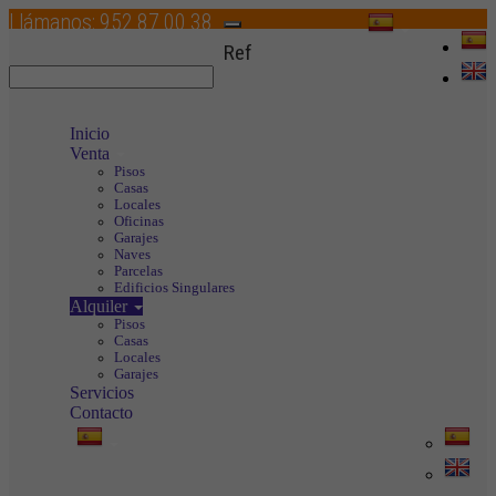
Llámanos:
952 87 00 38
Toggle
Ref
navigation
Inicio
Venta
Pisos
Casas
Locales
Oficinas
Garajes
Naves
Parcelas
Edificios Singulares
Alquiler
Pisos
Casas
Locales
Garajes
Servicios
Contacto