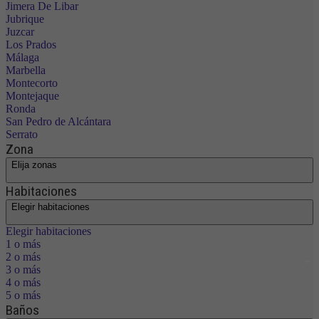
Jimera De Libar
Jubrique
Juzcar
Los Prados
Málaga
Marbella
Montecorto
Montejaque
Ronda
San Pedro de Alcántara
Serrato
Zona
Elija zonas
Habitaciones
Elegir habitaciones
Elegir habitaciones
1 o más
2 o más
3 o más
4 o más
5 o más
Baños