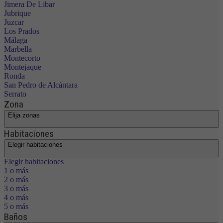
Jimera De Libar
Jubrique
Juzcar
Los Prados
Málaga
Marbella
Montecorto
Montejaque
Ronda
San Pedro de Alcántara
Serrato
Zona
Elija zonas
Habitaciones
Elegir habitaciones
Elegir habitaciones
1 o más
2 o más
3 o más
4 o más
5 o más
Baños