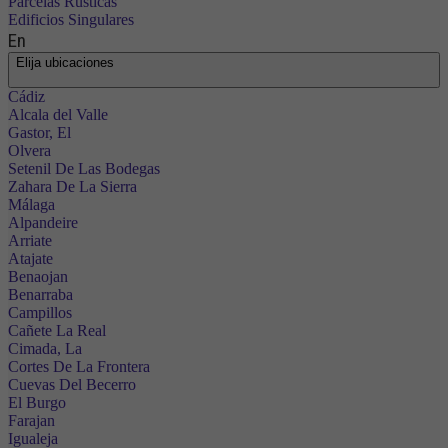
Parcelas Rústicas
Edificios Singulares
En
Elija ubicaciones
Cádiz
Alcala del Valle
Gastor, El
Olvera
Setenil De Las Bodegas
Zahara De La Sierra
Málaga
Alpandeire
Arriate
Atajate
Benaojan
Benarraba
Campillos
Cañete La Real
Cimada, La
Cortes De La Frontera
Cuevas Del Becerro
El Burgo
Farajan
Igualeja