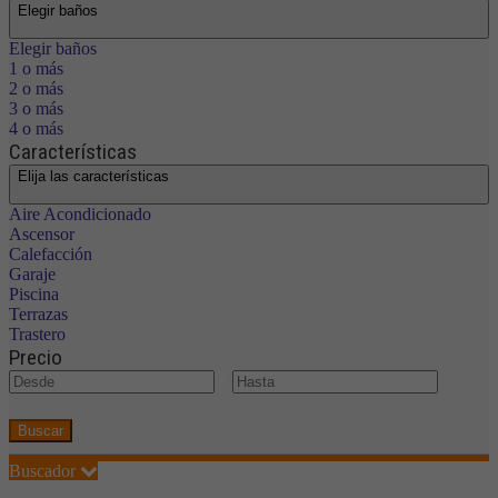
Elegir baños
Elegir baños
1 o más
2 o más
3 o más
4 o más
Características
Elija las características
Aire Acondicionado
Ascensor
Calefacción
Garaje
Piscina
Terrazas
Trastero
Precio
€
Buscar
Buscador