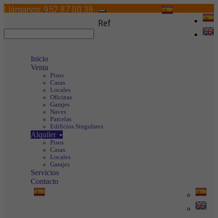
Llámanos:
952 87 00 38
Toggle
Ref
navigation
Inicio
Venta
Pisos
Casas
Locales
Oficinas
Garajes
Naves
Parcelas
Edificios Singulares
Alquiler
Pisos
Casas
Locales
Garajes
Servicios
Contacto